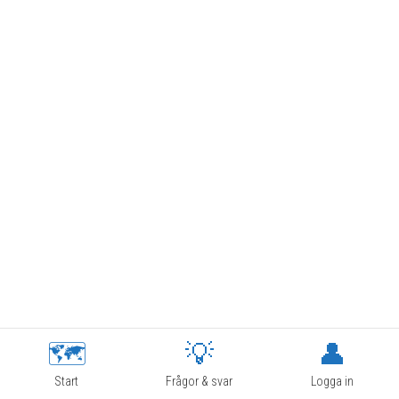
🗺
💡
👤
Start
Frågor & svar
Logga in