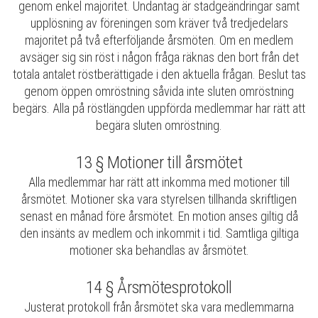
genom enkel majoritet. Undantag är stadgeändringar samt
upplösning av föreningen som kräver två tredjedelars
majoritet på två efterföljande årsmöten. Om en medlem
avsäger sig sin röst i någon fråga räknas den bort från det
totala antalet röstberättigade i den aktuella frågan. Beslut tas
genom öppen omröstning såvida inte sluten omröstning
begärs. Alla på röstlängden uppförda medlemmar har rätt att
begära sluten omröstning.
13 § Motioner till årsmötet
Alla medlemmar har rätt att inkomma med motioner till
årsmötet. Motioner ska vara styrelsen tillhanda skriftligen
senast en månad före årsmötet. En motion anses giltig då
den insänts av medlem och inkommit i tid. Samtliga giltiga
motioner ska behandlas av årsmötet.
14 § Årsmötesprotokoll
Justerat protokoll från årsmötet ska vara medlemmarna