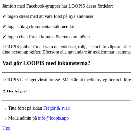
Jämfört med Facebook-grupper har LOOPIS dessa fördelar:
✔
Ingen stress med att vara först på nya annonser
✔
Inga stökiga kommentarsfält med kö
✔
Ingen chatt för att komma överens om möten
LOOPIS jobbar för att vara det enklaste, roligaste och trevligaste sät
dina personuppgifter. Eftersom alla användare är medlemmar i samma 
Vad gör LOOPIS med inkomsterna?
LOOPIS har inget vinstintresse. Målet är att medlemsavgifter och fören
⚠
Fler frågor?
→ Titta först på sidan
Frågor & svar
!
→ Maila admin på
info@loopis.app
Upp