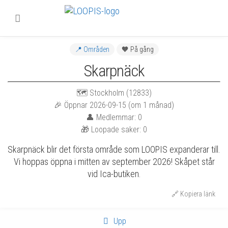
📍
Områden
🧡
På gång
Skarpnäck
🗺
Stockholm (12833)
🎉
Öppnar 2026-09-15 (om 1 månad)
👤
Medlemmar: 0
🎁
Loopade saker: 0
Skarpnäck blir det första område som LOOPIS expanderar till.
Vi hoppas öppna i mitten av september 2026! Skåpet står
vid Ica-butiken.
🔗
Kopiera länk
Upp