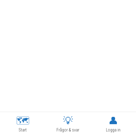
🗺
💡
👤
Start
Frågor & svar
Logga in