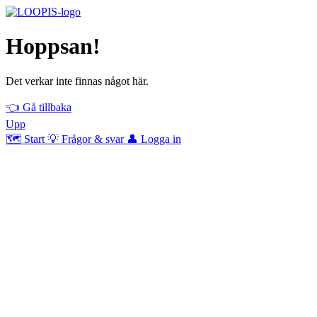
Hoppsan!
Det verkar inte finnas något här.
👈
Gå tillbaka
Upp
🗺
Start
💡
Frågor & svar
👤
Logga in